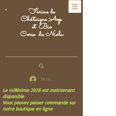
F
arine de
Châtaigne Aop
et Bio
Corse du Niolu
Se connecter
Le millésime 2026 est maintenant
disponible
Vous pouvez passer commande sur
notre boutique en ligne